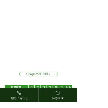
承ります。 オンライ
下記、条件にてキャ
ン・お電話にてご予約
セル料が一律3000円
ください。 ただし、診
込)発生いたします。
療状況によっては、当
約日の休診日を除く
日の予約枠がない場合
診療日18時までにキ
もございますのでご了
ンセルのご連絡がな
承ください。なお、オ
場合(無断キャンセル
ンラインでご予約され
含む) 予約日当日に
る場合は、諸注意をよ
などの変更希望のご
くお読みの上、ご予約
絡を頂いた場合もキ
されますよう、よろし
ンセル料が発生いた
くお願いいたします。
ます。 予約時間を過
GoogleMAPを開く
てのご来
お問い合わせ
待ち時間