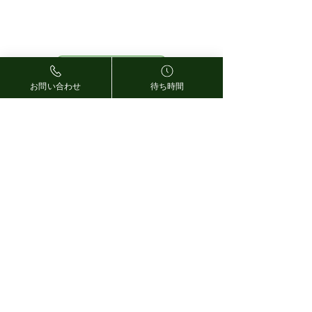
くお読みの上、ご予約
絡を頂いた場合もキ
されますよう、よろし
ンセル料が発生いた
くお願いいたします。
ます。 予約時間を過
GoogleMAPを開く
てのご来
お問い合わせ
待ち時間
03-3788-4639
ご予約・お問合せ
〒142-0062 東京都品川区小山3-15-1
パークシティ武蔵小山ザモール 2-H